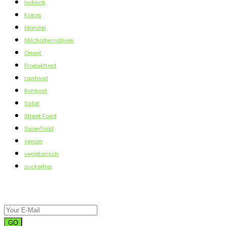
Indisch
Kokos
Mandel
Milchalternativen
Orient
Produkttest
rawfood
Rohkost
Salat
Street Food
Superfood
vegan
vegetarisch
zuckerfrei
VEGFOODLOVE NEWSLETTER
GO