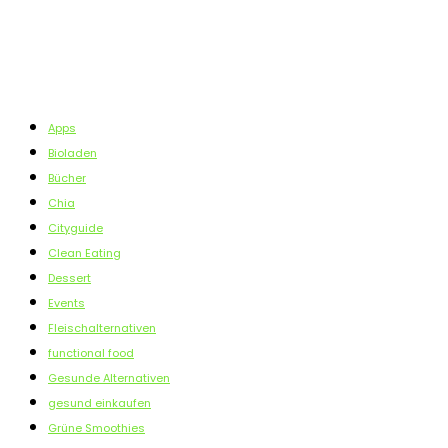
LIES AUCH ÜBER
Apps
Bioladen
Bücher
Chia
Cityguide
Clean Eating
Dessert
Events
Fleischalternativen
functional food
Gesunde Alternativen
gesund einkaufen
Grüne Smoothies