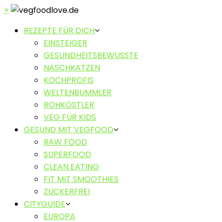
×
REZEPTE FÜR DICH
EINSTEIGER
GESUNDHEITSBEWUSSTE
NASCHKATZEN
KOCHPROFIS
WELTENBUMMLER
ROHKÖSTLER
VEG FÜR KIDS
GESUND MIT VEGFOOD
RAW FOOD
SUPERFOOD
CLEAN EATING
FIT MIT SMOOTHIES
ZUCKERFREI
CITYGUIDE
EUROPA