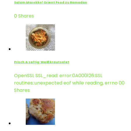
Salam Marokko! Orient Food zu Ramadan
0 Shares
Frisch & saftig: Weißkrautsalat
OpenSSL SSL_read: error:0A000126:SSL
routines::unexpected eof while reading, errno 00
Shares