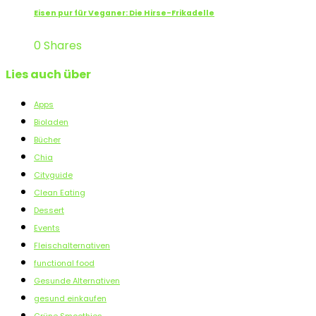
Eisen pur für Veganer: Die Hirse-Frikadelle
0 Shares
Lies auch über
Apps
Bioladen
Bücher
Chia
Cityguide
Clean Eating
Dessert
Events
Fleischalternativen
functional food
Gesunde Alternativen
gesund einkaufen
Grüne Smoothies